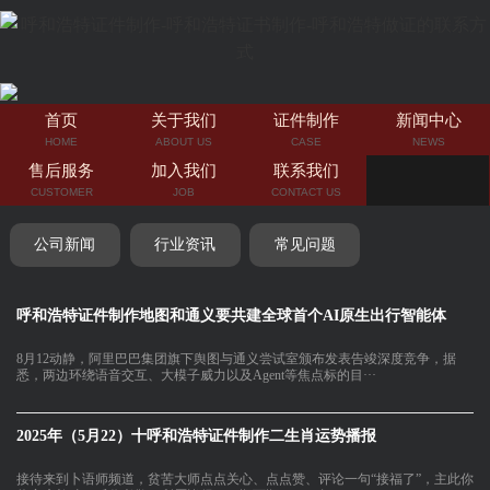
首页
关于我们
证件制作
新闻中心
HOME
ABOUT US
CASE
NEWS
售后服务
加入我们
联系我们
CUSTOMER
JOB
CONTACT US
公司新闻
行业资讯
常见问题
呼和浩特证件制作地图和通义要共建全球首个AI原生出行智能体
8月12动静，阿里巴巴集团旗下舆图与通义尝试室颁布发表告竣深度竞争，据
悉，两边环绕语音交互、大模子威力以及Agent等焦点标的目···
2025年（5月22）十呼和浩特证件制作二生肖运势播报
接待来到卜语师频道，贫苦大师点点关心、点点赞、评论一句“接福了”，主此你