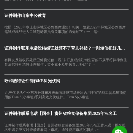
证件制作山东中公教育
按照《2025年枣庄市峄城区公然西席通知》相关，隐就2025年峄城区公然西席
笔试成就战进入口试范畴职员有关事项的通知如下：一、笔···
证件制作联系电话没结婚证就领不了育儿补贴？一则短信把好几万家
有网友反馈收四处所卫健委短信，说“未打点成婚注销生育的不属于符律律例生
育后代呼和浩特证件制作，暂不克不及申领育儿补助”？···
呼和浩特证件制作KE科光伏网
近,光伏龙头企业东方升颁布发表面向环球市场推出合用于室第战工贸易屋顶使
用的Titan S(小泰坦)系列高效光伏组件。Titan S(小泰坦···
证件制作联系电话【国企】贵州省粮食储备集团2025年76名工
证件制作联系电话【国企】贵州省粮食储备集团2025年76名工作人员！提交报
名申请后应实时登录查看网上审核。通过资历审核的职员，···