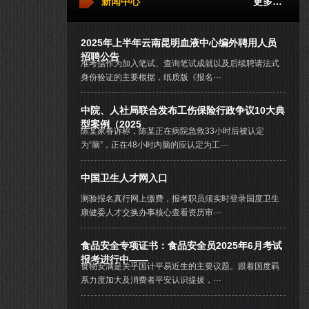
新闻中心
更多…
2025年上半年云南昆明血液中心编外聘用人员
招聘公告
准考据作为加入笔试、查询笔试成就以及后续聘请法式
身份验证的主要根据，纸质版《报名···
中院、人社局联合发布工伤保险行政争议10大典
型案例（2025
陈某家眷诉称，陈某正在病院急救33小时后被认定
为“脑”，正在48小时内脑的应认定为工···
中国卫生人才网入口
测验报名真行网上缴费，报考职员须实时登录国度卫生
康健委人才交换办事核心查看资历审···
食品安全专项证书：食品安全员2025年6月考试
报考进行中——
食物安满是关乎国计平易近生的主要议题。跟着国度羁
系力度加大及消费者平安认识提拔，···