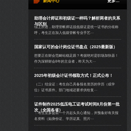
新闻中心
更多…
助理会计师证和初级证一样吗？解析两者的关系
与区别
综上所述，助理管帐师证战低级证是统一证书的分歧称
呼，考生正在加入低级管帐专业手艺···
国家认可的会计岗位证书盘点（2025最新版）
想要正在财会范畴站稳足跟？考据绝对是职场加快器！
作为深耕财会8年的主业者，昨天为大···
2025年初级会计证书领取方式！正式公布！
（二）结业证：考生自己具备报名资历的学历（或学
位）证书原件。部门地域还要求供给复···
证件制作2025低压电工证考试时间8月份第一批
次（全国各省）
：考生至多提前一个月起头关心通知，并预备好有关报
名资料（如身份证、学历证真、照片···