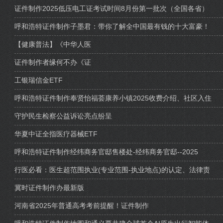
证件制作2025低压电工证考试时间8月份第一批次（全国各省）
呼和浩特证件制作子墨君：带你了解全中国最有钱的十大富豪！
【健康普法】《中华人医
证件制作者缘何不办《证
工银瑞信金ETF
呼和浩特证件制作奉贤怡福荟康养小镇2025收费介绍、社区入住
守护民生检察公益诉讼亮点纷呈
华夏中证全指医疗器械ETF
呼和浩特证件制作经纬商务官邸售楼处-经纬商务官邸--2025
行医必看：医生超范围执业(专业范围-执业地点)的认定、法律责
冀时证件制作办最新版
河南省2025年普通高考考前提醒！证件制作