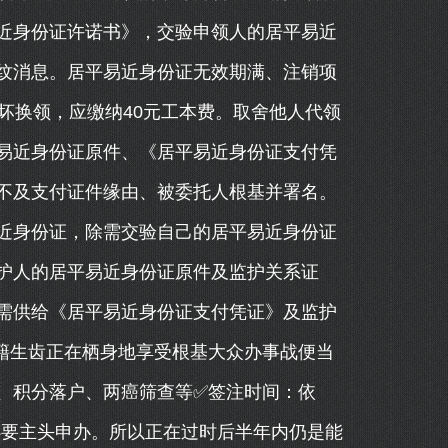
近身份证许诺书》，交验申领人的居平易近
纹消息。居平易近身份证无效期满、注销项
坏换领，应缴纳40元工本费。取舍他人代领
易近身份证原件、《居平易近身份证支付凭
不及支付证件缘由、被委托人根基并署名。
近身份证，除需交验自己的居平易近身份证
护人的居平易近身份证原件及监护关系证
需供给《居平易近身份证支付凭证》及监护
籍生齿正在栖身地享受根基大众办事战便当
、积分落户、两癌筛查等✅签注时间：依
月必要主头申办。所以正在过时后半年内仍是能