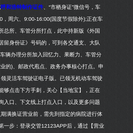
式
呼和浩特制作证件
、“市栖身证”微信号，车
周六、9:00-16:00(国度节假除外);正在车
所总所、车管分所打点，此中持新版《外国
居留身份证》号码的，可到各交通支、大队
到车辆办理分所加入回忆力、果断力、车管分
业的)、邮政代庖点、政务办事核心打点。申
账号申领灵活车驾驶证电子版。已领无机动车驾驶
能够点击下方手刺，关心【当地宝】，正在
询入口、下文线上打点入口，以及更多问题
：打点期满换证营业前，需先到指定的病院进行体
步：登录交管12123APP后，通过【营业