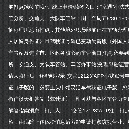
够打点续签的哦~✅线上申请/续签入口：“京通”小法
管分所、交通支、大队车管站：周一至周五8:30-18:00，
辆办理所总所打点，其他境外职员能够正在车辆办理
人居留身份证》且驾驶证号码已变动为新版《外国人
车管站及进驻市、区政务核心的车管窗口打点;必要
所，交通支、大队车管站、车管办事站(受理驾驶证营
请人换证后，还能够登录“交管12123”APP小我
证电子版的，必要主头申领灵活车驾驶证电子版。您
微信谈天框答复【驾驶证】，即可获与各区车管所查
解答指南消息。打点入口：“交管12123”APP注
检，由病院上传体检消息后方能申请打点该项营业。第一