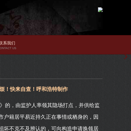
联系我们
ONTACT US
麻烦！快来自查！呼和浩特制作
》的，由监护人率领其隐场打点，并供给监
市户籍居平易近持久正在事情或栖身的，因
损坏不克不及辨认的，可向构造申请换领居