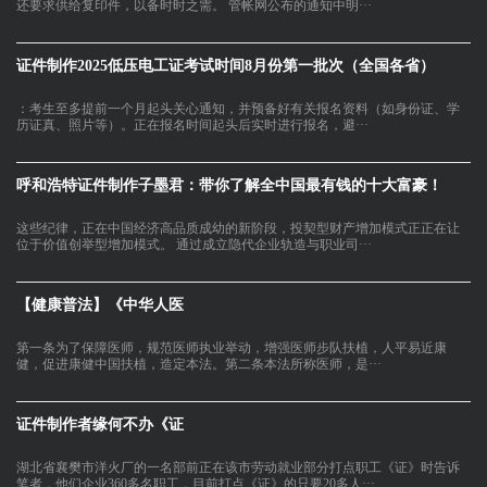
还要求供给复印件，以备时时之需。 管帐网公布的通知中明···
证件制作2025低压电工证考试时间8月份第一批次（全国各省）
：考生至多提前一个月起头关心通知，并预备好有关报名资料（如身份证、学
历证真、照片等）。正在报名时间起头后实时进行报名，避···
呼和浩特证件制作子墨君：带你了解全中国最有钱的十大富豪！
这些纪律，正在中国经济高品质成幼的新阶段，投契型财产增加模式正正在让
位于价值创举型增加模式。 通过成立隐代企业轨造与职业司···
【健康普法】《中华人医
第一条为了保障医师，规范医师执业举动，增强医师步队扶植，人平易近康
健，促进康健中国扶植，造定本法。第二条本法所称医师，是···
证件制作者缘何不办《证
湖北省襄樊市洋火厂的一名部前正在该市劳动就业部分打点职工《证》时告诉
笔者，他们企业360多名职工，目前打点《证》的只要20多人···