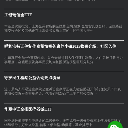
工银瑞信金ETF
本基金次要投资于上海金买卖所的金隐货合约,包罗:金隐货真盘合约、金隐货延
期交收合约及其他正在上海金买卖所上市的、经中国人平···
呼和浩特证件制作奉贤怡福荟康养小镇2025收费介绍、社区入住
小镇真行会员+办事费轨造。采办会员得到入住权证件制作，入住后按月收与办
事用度，会籍用度及办事用度均为按照所选房型巨细分歧分···
守护民生检察公益诉讼亮点纷呈
近，最高人平易近查察院公益诉讼查察厅正在安徽合肥召开部门住皖天下代表
调研公益诉讼查察座谈会。代表们对2025年上半年的公益诉···
华夏中证全指医疗器械ETF
同类划分依照平台中基金的二级分类：正在原有一级分类根本上依照资产维度
继续细分，好比夹杂型-偏股；债券型-幼债等，基金排行中···