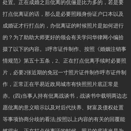
处置。正在成婚之后仳离的伉俪是比力多的，若是要
打点仳离证的话，那么是必要照顾身份证户口本以及
成婚证才行打点的，办仳离证的时候照片是如何进行
的？为了助助大师更好的领会有关学问华律网小编拾
掇了以下的内容。1呼市证件制作、按照《婚姻注销事
情规范》第五十五条，2、正在打点仳离手续时必要照
片，必要2张近期的免冠一寸照片证件制作呼市证件制
作，正常正在平易近政局城市有快照照片底正常是
赤。(四)当事人持有仳离战谈书，战谈书中载明两边志
愿仳离的意义暗示以及对后代扶养、财富及债权处置
等事项协商分歧的看法;按照以上内容的有关的回覆能