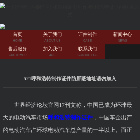
首页
关于我们
证件制作
新闻中心
HOME
ABOUT US
CASE
NEWS
售后服务
加入我们
联系我们
CUSTOMER
JOB
CONTACT US
521呼和浩特制作证件防屏蔽地址请勿加入
世界经济论坛官网17刊文称，中国已成为环球最
大的电动汽车市场
呼和浩特制作证件
，中国车企出产
的电动汽车占环球电动汽车总产量的一半以上。而正