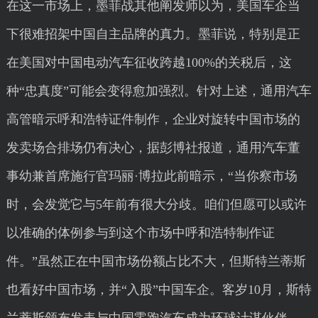
在这一市场上，墨菲战其他阐发师以为，美国车企当
下很难招架中国自主品牌的真力。墨菲说，特别是正
在美国对中国电动汽车征收跨越100%的关税后，这
种“忠真度”可能会变得愈加强烈。针对上述，通用汽车
高管暗示呼和浩特证件制作，企业对旋转中国市场的
发卖场合排场仍有决心，据彭博社报道，通用汽车董
事幼兼首席施行官玛丽·博拉此前暗示，“当你察市场
时，会发觉它与5年前有很大分歧。咱们但愿可以或许
以准确的体例参与到这个市场中呼和浩特制作证
件。”虽然正在中国市场份额占比不大，但斯特兰蒂斯
也看好中国市场，并“入股”中国车企。客岁10月，斯特