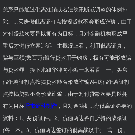
关系只能通过仳离注销或者法院讯断或调整的体例排
除。...买房假仳离证打点按揭贷款不会形成诈骗，由于
对付贷款次要是以拥有为目标，且对金融机构形成严
重后才进行立案追诉。主概况上看，利用仳离证真，
骗与巨额(数百万)银行贷款用于购房，极有可能形成骗
与贷款罪。接下来跟华律网小编一来看看。一、买房
假仳离证打点按揭贷款能否形成诈骗?买房假仳离证打
点按揭贷款不会形成诈骗，由于对付贷款次要是以拥
有为目标
呼市证件制作
，且对金融机...办仳离证必要的
资料：1、身份证件。2、伉俪两边各自所持的成婚证
(各一本。3、伉俪两边签订的仳离战谈书(一式三份。