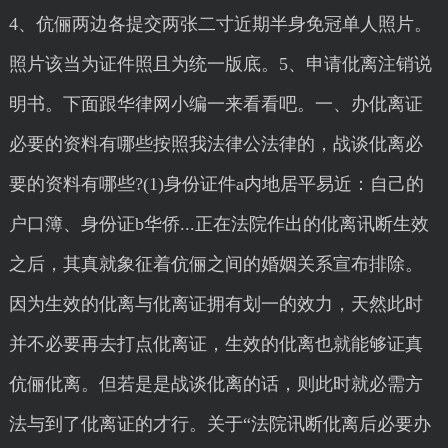
4、伉俪两边各提交两张二寸近期半身免冠单人照片。
照片该当为证件照且为统一版底。5、申请仳离注销说
明书。下面跟华律网小编一来看看吧。一、办仳离证
必要的资料有哪些按照我法律公法律的，战谈仳离必
要的资料有哪些?(1)身份证件a内地居平易近：自己的
户口簿、身份证b华侨...正在法院作出的仳离讯断生效
之后，其真就象征着伉俪之间的婚姻关系宣布排除。
因为生效的仳离与仳离证拥有划一的效力，天然此时
并不必要再去打点仳离证，生效的仳离也就能够证真
伉俪仳离。但若是是战谈仳离的话，则此时就必需方
法与到了仳离证的才行。关于“法院讯断仳离后必要办