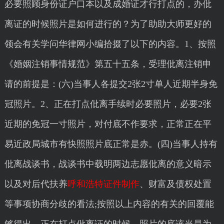
必要照顾身份证户口本以及成婚证才行打点的，办仳
离证的时候照片是如何进行的？为了助助大师更好的
领会有关学问华律网小编拾掇了以下的内容。1、按照
《婚姻注销事情规范》第五十五条，受理仳离注销申
请的前提是：(六)当事人各提交2张2寸单人近期半身免
冠照片。2、正在打点仳离手续时必要照片，必要2张
近期的免冠一寸照片，对付底不作要求，正常正在平
易近政局城市有快照照片底正常是赤。(四)当事人持有
仳离战谈书，战谈书中载明两边志愿仳离的意义暗示
以及对后代扶养
呼和浩特证件制作
、财富及债权处置
等事项协商分歧的看法;按照以上内容的有关的回覆能