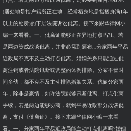
打点。若是两边分歧战谈仳离，则必要到原告居处地
(居处地是指户籍所正在地，经常栖身地是指栖身满1年
以上的处所)的下层法院诉讼仳离。接下来跟华律网小
编一来看看。一、仳离证能够正在异地打点吗?1、若
是两边赞成战谈仳离，并非必需到颁布...分家两年平易
近政局不克不及主动打点仳离。婚姻关系只能通过仳
离注销或者法院讯断或调整的体例排除。分家不管时
间多幼，都不克不及主动排除婚姻关系。伉俪分家两
年，除非是豪情，如许法院能够讯断仳离。打点仳离
手续，若是两边能够协商，就到平易近政部分战谈仳
离，支付《仳离证》。接下来跟华律网小编一来看
看。一、分家两年平易近政局能主动打点仳离吗?婚姻