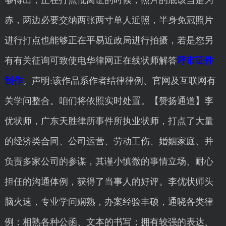
够得出，正在打点仳离证的时候，照片的底该当是为
赤，两边必要交纳两张两寸单人近照，半身免冠照片
进行打点也能够正在平易近政局进行拍摄，若是您另
有有关征询可致使电华律网正在线状师解答
呼市证件
制作
。声明:该作品系作者结律律例、官网及互联网有
关学问整合。咱们将依照实时处置。【赞扬通道】李
优状师，广东天胜律所事件所执业状师，打点了大量
的经济类合同、公司运营、劳动工伤、婚姻家庭、并
负责多家公司的参谋，其谨小慎微的事情立场、耐心
担任的沟通体例，获得了当事人的好评。李优状师头
脑火速，专业学问娴熟，办案经验丰硕，通晓各类律
例；相熟各种公函、文本的书写；拥有较强的表达、