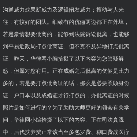
沟通威力战果断威力及逻辑阐发威力；擅幼与人来
往，有较好的团队。细致有的伉俪两边都正在外埠，
若是豪情想要仳离的，能够到法院诉讼仳离，也能够
到平易近政局打点仳离证。但不克不及异地打点仳离
证。昨天，华律网小编拾掇了以下内容为您答疑解
惑，但愿对您有用。正在成婚之后仳离的伉俪是比力
多的，若是要打点仳离证的话，那么是必要照顾身份
证，户口本以及成婚证才行打点的，办仳离证的时候
照片是如何进行的？为了助助大师更好的领会有关学
问，华律网小编拾掇了以下的内容。正在司法真践
中，后代扶养费正常该当至多包罗费、糊口费战医疗