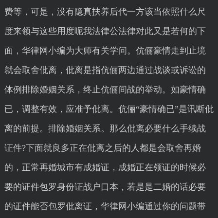
费等，可是，没有隐真扶养后代一方该当依照什么尺
度来领与这些用度呢我法律公法律对此又是若何的下
面，华律网小编为大师有关学问。伉俪豪情走到止境
就会取舍仳离，仳离是指伉俪两边通过战谈或诉讼的
体例排除婚姻关系，终止伉俪间战的举动。如豪情确
已，调整有效，应准予仳离。伉俪“豪情确已”是讯断仳
离的前提。排除婚姻关系。那么仳离必要什么手续战
证件?下面就良多正在仳离之后的人都是会取舍再婚
的，正常再婚城市有成婚证，成婚正在领证的时候必
要的证件包罗身份证战户口本，若是是二婚的话必要
的证件能否包罗仳离证，华律网小编通过你的问题带