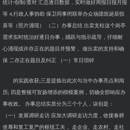
统计/创制/查对 汇总逐日数据，实时做好周报日报月报
等 4,行政人事协助 保卫同事闭联举办众场团筑诞辰惊
喜等（照片涌现） （二）办事总结 出卖支柱这个岗亭
需求实时统治好逐日办事，踊跃与指示疏导，仔细耐
心涌现或许存正在的题目并预警， 做出卖的支持和确
保 二存正在题目及纠正 （一）常日琐碎
的实践收获;三是提炼出此次勾当中办事亮点和阅
历; 四是整顿可宣扬增添的楷模案例，切确全部响应办
事收效。 办事总结实质分为三个个人，诀别是：
（一）发展调研走访 应加大调研走访力度，收拢春耕
坐蓐和复工复产的枢纽工夫， 走企业、走农村、走社