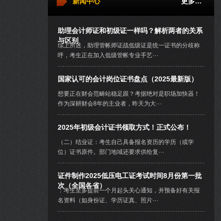
新闻中心
更多…
助理会计师证和初级证一样吗？解析两者的关系
与区别
综上所述，助理管帐师证战低级证是统一证书的分歧称
呼，考生正在加入低级管帐专业手艺···
国家认可的会计岗位证书盘点（2025最新版）
想要正在财会范畴站稳足跟？考据绝对是职场加快器！
作为深耕财会8年的主业者，昨天为大···
2025年初级会计证书领取方式！正式公布！
（二）结业证：考生自己具备报名资历的学历（或学
位）证书原件。部门地域还要求供给复···
证件制作2025低压电工证考试时间8月份第一批
次（全国各省）
：考生至多提前一个月起头关心通知，并预备好有关报
名资料（如身份证、学历证真、照片···