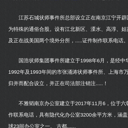
江苏石城状师事件所总部设立正在南京江宁开辟区，
为特殊的通俗合股。设有江北新区、溧水、高淳、姑
及正在战美国两个境外分所，.....证件制作联系电话
国浩状师集团事件所建立于1998年6月，是经中
1992年及1993年间的市张涌涛状师事件所、上海
归并而配合设立，并正在司法部注销注.....！
不雅韬南京办公室建立于2017年11月6，位于
作联系电话，具有隐代化办公室3200余平方米，涵
球23间办公室之一。 古都.....。