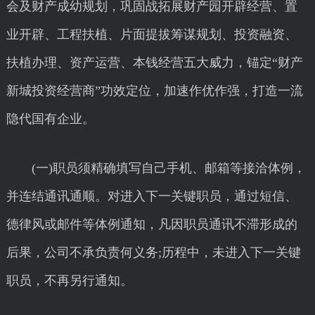
会及财产成幼规划，巩固战拓展财产园开辟经营、置
业开辟、工程扶植、片面提拔筹谋规划、投资融资、
扶植办理、资产运营、本钱经营五大威力，锚定“财产
新城投资经营商”功效定位，加速作优作强，打造一流
隐代国有企业。
(一)职员须精确填写自己手机、邮箱等接洽体例，
并连结通讯通顺。对进入下一关键职员，通过短信、
德律风或邮件等体例通知，凡因职员通讯不滞形成的
后果，公司不承负责何义务;历程中，未进入下一关键
职员，不再另行通知。