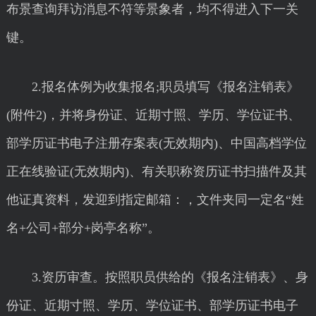
布景查询拜访消息不符等景象者，均不得进入下一关
键。
2.报名体例为收集报名;职员填写《报名注销表》
(附件2)，并将身份证、近期寸照、学历、学位证书、
部学历证书电子注册存案表(无效期内)、中国高档学位
正在线验证(无效期内)、有关职称资历证书扫描件及其
他证真资料，发迎到指定邮箱：，文件夹同一定名“姓
名+公司+部分+岗亭名称”。
3.资历审查。按照职员供给的《报名注销表》、身
份证、近期寸照、学历、学位证书、部学历证书电子