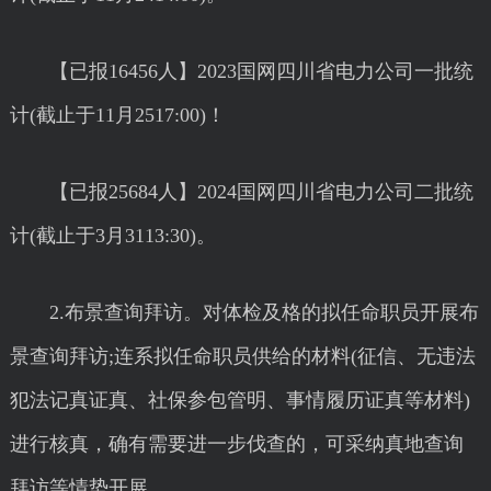
【已报16456人】2023国网四川省电力公司一批统
计(截止于11月2517:00)！
【已报25684人】2024国网四川省电力公司二批统
计(截止于3月3113:30)。
2.布景查询拜访。对体检及格的拟任命职员开展布
景查询拜访;连系拟任命职员供给的材料(征信、无违法
犯法记真证真、社保参包管明、事情履历证真等材料)
进行核真，确有需要进一步伐查的，可采纳真地查询
拜访等情势开展。