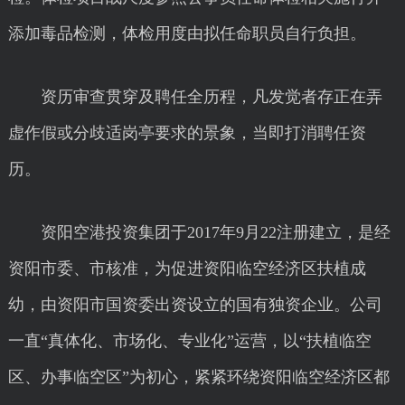
添加毒品检测，体检用度由拟任命职员自行负担。
资历审查贯穿及聘任全历程，凡发觉者存正在弄
虚作假或分歧适岗亭要求的景象，当即打消聘任资
历。
资阳空港投资集团于2017年9月22注册建立，是经
资阳市委、市核准，为促进资阳临空经济区扶植成
幼，由资阳市国资委出资设立的国有独资企业。公司
一直“真体化、市场化、专业化”运营，以“扶植临空
区、办事临空区”为初心，紧紧环绕资阳临空经济区都