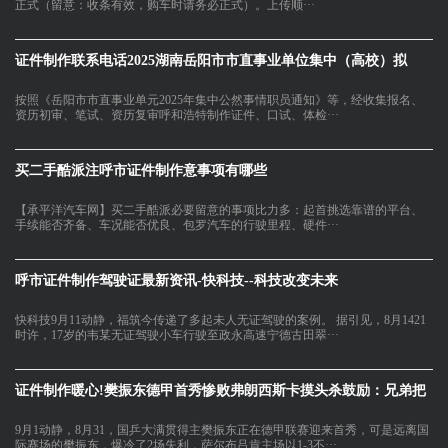
正式（留意：收条有效，购车时请务必正式）。上传顺···
证件制作联系电话2025湖南岳阳市市直事业单位集中（高校）拟
按照《岳阳市市直事业单元2025年集中公然事情职员通知》等，经收集报名、
资历初审、笔试、资历复审呼和浩特制作证件、口试、体检···
买二手酷派注呼市证件制作意事项有哪些
【承平洋汽车网】买二手酷派必要留意的事项比力多：起首挑选靠谱的平台、
手续能否齐备、车况能否优良、包罗汽车的行驶里程、硬件···
呼市证件制作驾驶证最新资讯-快科技--科技改变未来
快科技9月11动静，福筑今传递了多起未人无证驾驶的案例。 据引见，8月1421
时许，17岁的韦某无证驾驶小车行驶至政永高速宁德古田翠···
证件制作暖心!樊振东德甲首秀惨败弗朗西斯卡摸头杀鼓励：兄弟把
9月1动静，8月31，国乒大满贯得主樊振东正在德甲联赛迎来首秀，可是远离国
际赛场的樊振东，爆冷了2场失利，萨尔布吕肯主场以1-3不···