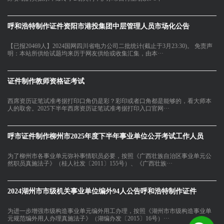
呼和浩特制作证件资阳市港投集团中层管理人员市场化公告
【已报20469人】2024国网四川省电力公司二批统计(截止于3月23:30)。 免责声
明：本站所供给试题均来历于网友供给或收集汇集，由本···
证件制作教师资格证考试
西席资历证笔试准考据打印口角仍是彩？彩印或者口角都是能够的，看大师本
人的取舍。2025下半年西席资历证笔试准考据打印入口官网···
呼市证件制作柳州市2025年度下半年事业单位公开考试工作人员
为了柳州市各事业单元弥补事情职员必要，按照《广西壮族自治区事业单元公
然职员真施法子》（桂人社发〔2011〕155号）、《广西壮族···
2024湖州市市级机关事业单位编外94人公告呼和浩特制作证件
为进一步增强市级构造事业单元编外用工办理，按照《湖州市市级构造事业单
元规范编外用人办理真施法子》（湖编办发〔2015〕16号）···