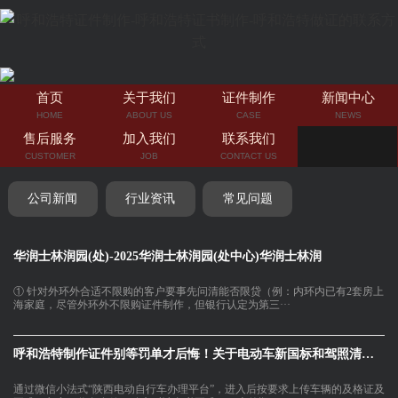
首页
关于我们
证件制作
新闻中心
HOME
ABOUT US
CASE
NEWS
售后服务
加入我们
联系我们
CUSTOMER
JOB
CONTACT US
公司新闻
行业资讯
常见问题
华润士林润园(处)-2025华润士林润园(处中心)华润士林润
① 针对外环外合适不限购的客户要事先问清能否限贷（例：内环内已有2套房上
海家庭，尽管外环外不限购证件制作，但银行认定为第三···
呼和浩特制作证件别等罚单才后悔！关于电动车新国标和驾照清分这
通过微信小法式“陕西电动自行车办理平台”，进入后按要求上传车辆的及格证及