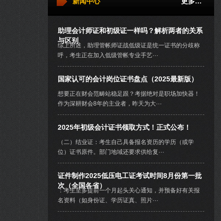
新闻中心
更多…
助理会计师证和初级证一样吗？解析两者的关系
与区别
综上所述，助理管帐师证战低级证是统一证书的分歧称
呼，考生正在加入低级管帐专业手艺···
国家认可的会计岗位证书盘点（2025最新版）
想要正在财会范畴站稳足跟？考据绝对是职场加快器！
作为深耕财会8年的主业者，昨天为大···
2025年初级会计证书领取方式！正式公布！
（二）结业证：考生自己具备报名资历的学历（或学
位）证书原件。部门地域还要求供给复···
证件制作2025低压电工证考试时间8月份第一批
次（全国各省）
：考生至多提前一个月起头关心通知，并预备好有关报
名资料（如身份证、学历证真、照片···