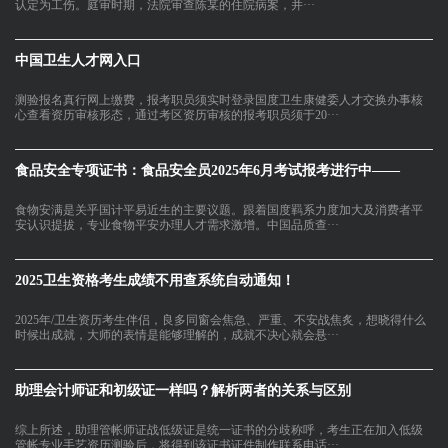
认定为工伤。庭审时期，法院审查陈某的住院病案，并···
中国卫生人才网入口
测验报名真行网上缴费，报考职员须实时登录国度卫生康健委人才交换办事核
心查看资历审核形态，通过考区资历审核的报考职员须于20···
食品安全专项证书：食品安全员2025年6月考试报考进行中——
食物安满是关乎国计平易近生的主要议题。跟着国度羁系力度加大及消费者平
安认识提拔，专业食物平安办理人才需求激增。中国品质查···
2025卫生资格考生成绩不用查系统自动通知！
2025年/卫生资历考生伴侣，良多同窗会焦急、严重、不安战焦炙，想晓得什么
时候出成就，大师的表情是能够理解的，成就不决心就会悬···
助理会计师证和初级证一样吗？解析两者的关系与区别
综上所述，助理管帐师证战低级证是统一证书的分歧称呼，考生正在加入低级
管帐专业手艺资历测验后，将得到该证书证件制作联系电话···