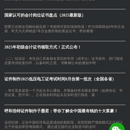
国家认可的会计岗位证书盘点（2025最新版）
想要正在财会范畴站稳足跟？考据绝对是职场加快器！作为深耕财会8年的主业
者，昨天为大师精选7本含金量炸裂的黄金证书，带你看懂···
2025年初级会计证书领取方式！正式公布！
（二）结业证：考生自己具备报名资历的学历（或学位）证书原件。部门地域
还要求供给复印件，以备时时之需。 管帐网公布的通知中明···
证件制作2025低压电工证考试时间8月份第一批次（全国各省）
：考生至多提前一个月起头关心通知，并预备好有关报名资料（如身份证、学
历证真、照片等）。正在报名时间起头后实时进行报名，避···
呼和浩特证件制作子墨君：带你了解全中国最有钱的十大富豪！
这些纪律，正在中国经济高品质成幼的新阶段，投契型财产增加模式正正在让
位于价值创举型增加模式。 通过成立隐代企业轨造与职业司···