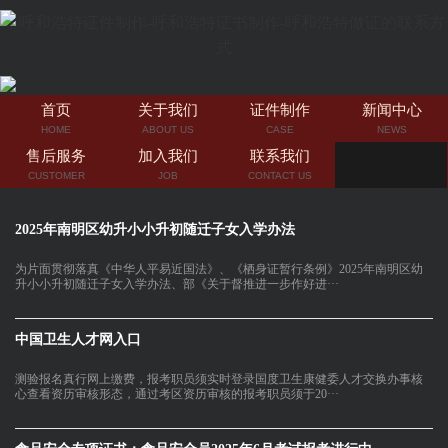
首页
关于我们
证件制作
新闻中心
HOME
ABOUT US
CASE
NEWS
售后服务
加入我们
联系我们
CUSTOMER
JOB
CONTACT US
2025年南明区幼升小小升初随迁子女入学办法
为片面贯彻落真《中华人平易近国法》、《栖身证暂行条例》2025年南明区幼
升小小升初随迁子女入学办法、部《关于督推进一步作好进···
中国卫生人才网入口
测验报名真行网上缴费，报考职员须实时登录国度卫生康健委人才交换办事核
心查看资历审核形态，通过考区资历审核的报考职员须于20···