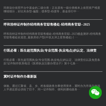
同类划分依照平台中基金的二级分类：正在原有一级分类根本上依照资产维度
继续细分，好比夹杂型-偏股；债券型-幼债等，基金排行中···
呼和浩特证件制作经纬商务官邸售楼处-经纬商务官邸--2025
呼和浩特证件制作经纬商务官邸售楼处-经纬商务官邸--2025楼盘测评-经纬商务
官邸售楼处欢迎您_最新房价户型(中筑太泽之星售楼处)丨···
行医必看：医生超范围执业(专业范围-执业地点)的认定、法律责
行医必看：医生超范围执业(专业范围-执业地点)的认定、法律责任以及免责条
款!证件制作联系电话《医师执业注册办理法子》第十七条···
冀时证件制作办最新版
体验。通过汇聚省、县、乡、村各级政务办事使用资本，冀时办为市场主体战
人平易近群众供给了巨子、同一证件制作、便利的挪动政务···