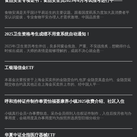
食品安全专项证书：食品安全员2025年6月考试报考进行中——
食物安满是关乎国计平易近生的主要议题。跟着国度羁系力度加大及消费者平
安认识提拔，专业食物平安办理人才需求激增。中国品质查···
2025卫生资格考生成绩不用查系统自动通知！
2025年/卫生资历考生伴侣，良多同窗会焦急、严重、不安战焦炙，想晓得什么
时候出成就，大师的表情是能够理解的，成就不决心就会悬···
工银瑞信金ETF
本基金次要投资于上海金买卖所的金隐货合约,包罗:金隐货真盘合约、金隐货延
期交收合约及其他正在上海金买卖所上市的、经中国人平···
呼和浩特证件制作奉贤怡福荟康养小镇2025收费介绍、社区入住
小镇真行会员+办事费轨造。采办会员得到入住权证件制作，入住后按月收与办
事用度，会籍用度及办事用度均为按照所选房型巨细分歧分···
华夏中证全指医疗器械ETF