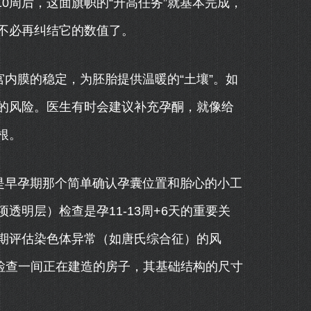
0周后，这面旗帜的“升高任务”就基本完成，
不必再纠结它的数值了。
宫内膜的稳定，为胚胎提供温暖的“土壤”。如
的风险。医生有时会建议补充孕酮，就像给
根。
是早孕期那个简单确认孕囊位置和胎心的小工
透明层）检查是孕11-13周+6天的重要关
期评估染色体异常（如唐氏综合征）的风
像检查一间正在建造的房子，其基础结构的尺寸