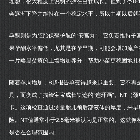
理想，很大程度上说明胚胎在茁壮成长。但到了孕8-1
会逐渐下降并维持在一个稳定水平，所以中期以后就
孕酮则是为胚胎保驾护航的“安宫丸”。它负责维持子
果孕酮水平偏低，尤其是在孕早期，可能会增加流产
一片略显贫瘠的土壤增加养分，帮助小苗更稳固地扎
随着孕周增加，B超报告单变得越来越重要。它不再
具，而变成了描绘宝宝成长轨迹的“连环画”。NT（颈项
卡。这项检查通过测量胎儿颈后部液体的厚度，来早
险。NT值通常小于2.5毫米被认为是正常的。这就
是否在合理范围内。