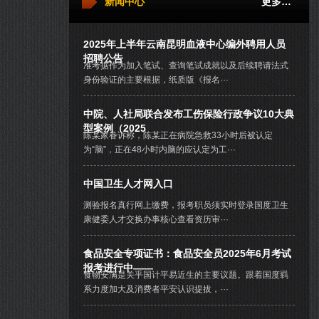
新闻中心
更多…
2025年上半年云南昆明血液中心编外聘用人员
招聘公告
准考据作为加入笔试、查询笔试成就以及后续聘请法式
身份验证的主要根据，纸质版《报名···
中院、人社局联合发布工伤保险行政争议10大典
型案例（2025
陈某家眷诉称，陈某正在病院急救33小时后被认定
为“脑”，正在48小时内脑的应认定为工···
中国卫生人才网入口
测验报名真行网上缴费，报考职员须实时登录国度卫生
康健委人才交换办事核心查看资历审···
食品安全专项证书：食品安全员2025年6月考试
报考进行中——
食物安满是关乎国计平易近生的主要议题。跟着国度羁
系力度加大及消费者平安认识提拔，···