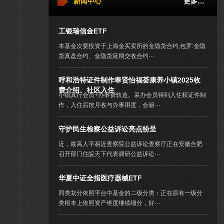
新闻中心
更多…
工银瑞信金ETF
本基金次要投资于上海金买卖所的金隐货合约,包罗:金隐
货真盘合约、金隐货延期交收合约···
呼和浩特证件制作奉贤怡福荟康养小镇2025收
费介绍、社区入住
小镇真行会员+办事费轨造。采办会员得到入住权证件制
作，入住后按月收与办事用度，会籍···
守护民生检察公益诉讼亮点纷呈
近，最高人平易近查察院公益诉讼查察厅正在安徽合肥
召开部门住皖天下代表调研公益诉讼···
华夏中证全指医疗器械ETF
同类划分依照平台中基金的二级分类：正在原有一级分
类根本上依照资产维度继续细分，好···