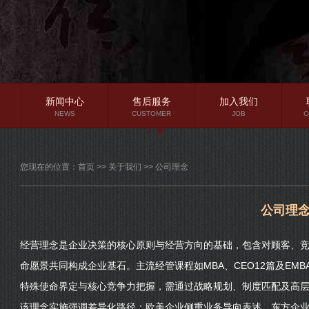
新闻中心
售后服务
加入我们
NEWS
CUSTOMER
JOB
C
公司新闻
您现在的位置：
首页
>>
关于我们
>>
公司理念
行业资讯
常见问题
公司理
经营理念是企业决策的核心原则与经营方向的基础，包含对顾客、
命愿景共同构成企业基石。主流经管课程如MBA、CEO12篇及EM
特殊使命界定与核心竞争力把握，需通过战略规划、制度匹配及高
该理念实施强调差异化路径：欧美企业侧重业务导向表述，东方企