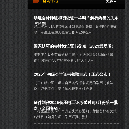
新闻中心
更多…
助理会计师证和初级证一样吗？解析两者的关系
与区别
综上所述，助理管帐师证战低级证是统一证书的分歧称
呼，考生正在加入低级管帐专业手艺···
国家认可的会计岗位证书盘点（2025最新版）
想要正在财会范畴站稳足跟？考据绝对是职场加快器！
作为深耕财会8年的主业者，昨天为大···
2025年初级会计证书领取方式！正式公布！
（二）结业证：考生自己具备报名资历的学历（或学
位）证书原件。部门地域还要求供给复···
证件制作2025低压电工证考试时间8月份第一批
次（全国各省）
：考生至多提前一个月起头关心通知，并预备好有关报
名资料（如身份证、学历证真、照片···