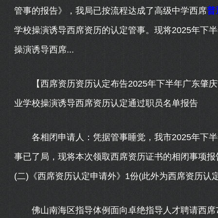
管事的报告》，我局已按流程达成了高级中学西席
普
学校操演诱导西席资历的认定管事。现将2025年下
操演诱导西席...
【西席资历资历认定布告2025年下半年广东肇庆
业学校操演诱导西席资历认定通过职员名单报告
各相闭申请人：凭据管事睡觉，我市2025年下半
事已了局，现将本次领取西席资历证书的相闭事项报告
(二)《西席资历认定申请外》1份(此外为西席资历认
佛山南海区指导体例面向卓绝指导人才聘请西席73人