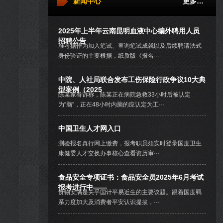
新闻中心
更多…
2025年上半年云南昆明血液中心编外聘用人员
招聘公告
准考据作为加入笔试、查询笔试成就以及后续聘请法式
身份验证的主要根据，纸质版《报名···
中院、人社局联合发布工伤保险行政争议10大典
型案例（2025
陈某家眷诉称，陈某正在病院急救33小时后被认定
为“脑”，正在48小时内脑的应认定为工···
中国卫生人才网入口
测验报名真行网上缴费，报考职员须实时登录国度卫生
康健委人才交换办事核心查看资历审···
食品安全专项证书：食品安全员2025年6月考试
报考进行中——
食物安满是关乎国计平易近生的主要议题。跟着国度羁
系力度加大及消费者平安认识提拔，···