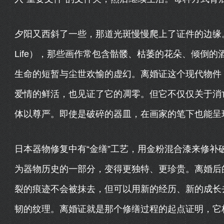
夕阳又西斜了一些，那道光斑慢慢爬上了证件的边缘。我
Life），那些画作常包含骷髅、枯萎的花朵、倾倒的酒杯
生命的短暂与尘世欢愉的虚幻。离婚证这个现代物件，
爱情的鲜活，也见证了它的凋零。但它不仅仅关于消
体以尊严。即使是破碎的器皿，在画家的笔下也能呈
日本器物修复中有“金缮”工艺，用金粉混合漆来修补
为器物历史的一部分，变得更独特、更珍贵。离婚后
裂的痕迹不会被抹去，但可以用新的经历、新的成长去
韧的纹理。离婚证就是那个修缮过程的起点证明，它标