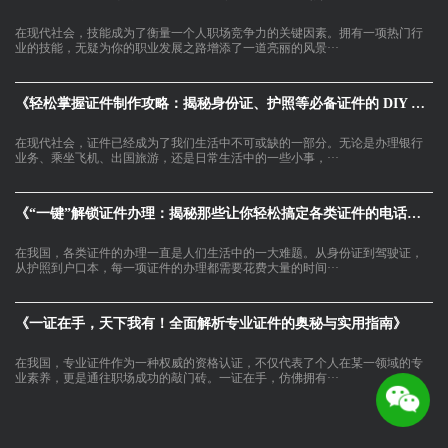
在现代社会，技能成为了衡量一个人职场竞争力的关键因素。拥有一项热门行
业的技能，无疑为你的职业发展之路增添了一道亮丽的风景···
《轻松掌握证件制作攻略：揭秘身份证、护照等必备证件的 DIY 制作技巧》
在现代社会，证件已经成为了我们生活中不可或缺的一部分。无论是办理银行
业务、乘坐飞机、出国旅游，还是日常生活中的一些小事，···
《“一键”解锁证件办理：揭秘那些让你轻松搞定各类证件的电话技巧》
在我国，各类证件的办理一直是人们生活中的一大难题。从身份证到驾驶证，
从护照到户口本，每一项证件的办理都需要花费大量的时间···
《一证在手，天下我有！全面解析专业证件的奥秘与实用指南》
在我国，专业证件作为一种权威的资格认证，不仅代表了个人在某一领域的专
业素养，更是通往职场成功的敲门砖。一证在手，仿佛拥有···