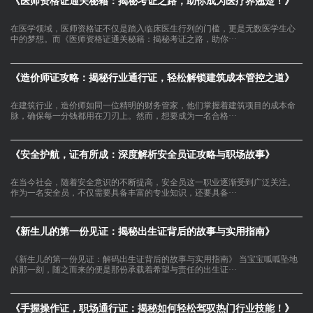
《医师资格证通关秘籍：揭秘考证之路，助你成为医疗界翘楚！》
在医学领域，医师资格证不仅是踏入临床医生行列的门槛，更是无数医学生心
中的梦想。而《医师资格证通关秘籍：揭秘考证之路，助你···
《造价师证攻略：揭秘行业通行证，轻松解锁建筑成本管控之道》
在建筑行业，造价师如同一位精明的财务管家，他们掌握着建筑项目的成本命
脉，确保每一分钱都用在刀刃上。然而，想要成为一名合格···
《安全护航，证有所成：深度解析安全员证攻略与职场故事》
在当今社会，随着安全意识的不断提高，安全员这一职业逐渐受到广泛关注。
作为一名安全员，不仅需要具备丰富的专业知识，还要具备···
《新生儿的第一份见证：揭秘出生证背后的故事与实用指南》
《新生儿的第一份见证：解码出生证背后的故事与实用指南》 当宝宝呱呱坠地
的那一刻，随之而来的便是那份承载着希望与责任的出生证···
《手握操作证，职场通行证：揭秘如何轻松驾驭热门行业技能！》