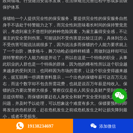
政商领域。行业随治安需求发展，在法律规范完善过程中形成多层级
保护体系
保镖给一个人提供完全性的保安服务，要提供完全性的保安服务自然
身手不该处于特警能力之下，而完全性则意味着长时间的保持警觉意
识，考虑到雇主不曾想到的种种危险因素，为雇主赢得安全感，不让
雇主的安全受到伤害。可能说到不受伤害是比较泛泛的，具体到怎么
不受伤害可能说法就很多了，因为说法多而保镖的个人能力要求就上
了一个台阶，擒拿格斗，舞刀动枪必须样样精通，而做到这样却可以
跟特警察的个人能力相提并论了，所以在这是一个特殊的职业，从事
此职业的人群也是一个特殊的群体，因为他的稀有性所以这个职业越
来越多的受到关注，也同样因为市场的需求，让这个职业变得越来越
火，据互联网一些调查资料显示，一个出色的保镖年薪可达百万元左
右，而这个数字却不包含所需花费，也就是说百万年薪是纯收入。保
镖的压力要比警察大很多，警察仅仅是在人民安全及财产受到损失之
后提供帮助，而保镖则要赶在人身安全和财产安全受到损失之前发现
问题，并及时予以处理，可以想象这个难度有多大。保镖要预料到即
将发生的危机状况，赶在危机发生之前或危机发生之时让损失降到最
小，或者不受损失。
19138234697
添加微信