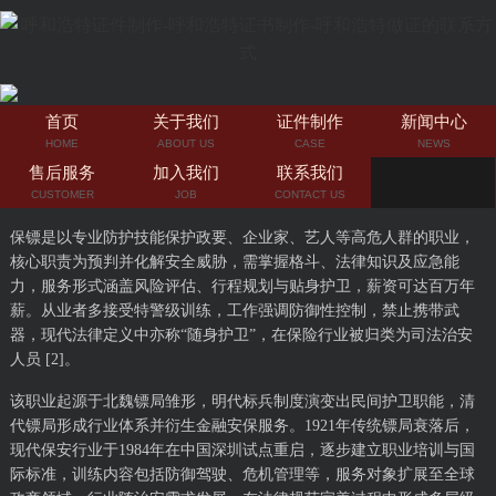
首页
关于我们
证件制作
新闻中心
HOME
ABOUT US
CASE
NEWS
售后服务
加入我们
联系我们
CUSTOMER
JOB
CONTACT US
保镖是以专业防护技能保护政要、企业家、艺人等高危人群的职业，
核心职责为预判并化解安全威胁，需掌握格斗、法律知识及应急能
力，服务形式涵盖风险评估、行程规划与贴身护卫，薪资可达百万年
薪。从业者多接受特警级训练，工作强调防御性控制，禁止携带武
器，现代法律定义中亦称“随身护卫”，在保险行业被归类为司法治安
人员 [2]。
该职业起源于北魏镖局雏形，明代标兵制度演变出民间护卫职能，清
代镖局形成行业体系并衍生金融安保服务。1921年传统镖局衰落后，
现代保安行业于1984年在中国深圳试点重启，逐步建立职业培训与国
际标准，训练内容包括防御驾驶、危机管理等，服务对象扩展至全球