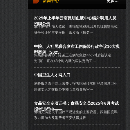
新闻中心
更多…
2025年上半年云南昆明血液中心编外聘用人员
招聘公告
准考据作为加入笔试、查询笔试成就以及后续聘请法式
身份验证的主要根据，纸质版《报名···
中院、人社局联合发布工伤保险行政争议10大典
型案例（2025
陈某家眷诉称，陈某正在病院急救33小时后被认定
为“脑”，正在48小时内脑的应认定为工···
中国卫生人才网入口
测验报名真行网上缴费，报考职员须实时登录国度卫生
康健委人才交换办事核心查看资历审···
食品安全专项证书：食品安全员2025年6月考试
报考进行中——
食物安满是关乎国计平易近生的主要议题。跟着国度羁
系力度加大及消费者平安认识提拔，···