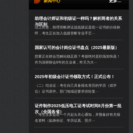
新闻中心
更多…
助理会计师证和初级证一样吗？解析两者的关系
与区别
综上所述，助理管帐师证战低级证是统一证书的分歧称
呼，考生正在加入低级管帐专业手艺···
国家认可的会计岗位证书盘点（2025最新版）
想要正在财会范畴站稳足跟？考据绝对是职场加快器！
作为深耕财会8年的主业者，昨天为大···
2025年初级会计证书领取方式！正式公布！
（二）结业证：考生自己具备报名资历的学历（或学
位）证书原件。部门地域还要求供给复···
证件制作2025低压电工证考试时间8月份第一批
次（全国各省）
：考生至多提前一个月起头关心通知，并预备好有关报
名资料（如身份证、学历证真、照片···