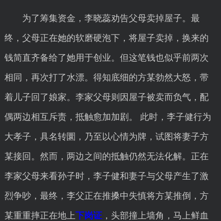
为了筹集资金，李晓蕊劝告父母卖掉屋子。最
终，父母正在她的软磨硬泡下，将屋子卖掉，换来的
钱简直齐备给了她用于创业。但这笔钱也似乎前两次
相同，再次打了水漂。得知底细的方某勃然大怒，带
着儿子回了娘家。李家父母则因屋子被卖而负气，配
偶两边相互斥责，抵触愈加加剧。 此时，李子健行为
大孝子，具名转圜，乃至以心情为牌，试图将妻子方
某接回。然而，两边之间的抵触仍然无法化解。正在
李家父母来看孙子时，李子健和妻子与父母产生了激
烈争吵，最终，李父正在推搡中失慎将方某推倒，方
某重重摔正在地上
下岗证
，头部撞上墙角，马上鲜血