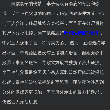
面临妻子的伤情，李子健没有涓滴的悔意和恐
慌，反而正在父母的影响下，确定彻底管理方某。他
们三人合谋，残忍地将方某残害，而且正在分尸后将
其尸体分批甩掉。为了隐藏恶行
呼和浩特证件制作
，
李家三人还报了警，称方某失落。 然而，底细最终浮
出水面。李晓蕊固然没有直接加入暗害，但她无心中
败露了事宜的底细，导致警方最终独揽了合头证据。
李子健与父母最终因居心杀人罪和毁坏尸体罪被提起
公诉，案件的统治流程纷乱而繁重。即使案件涉及到
分外的婚姻家庭抵触，但其所外示出的暴力和残忍，
仍然让人无法玩忽。