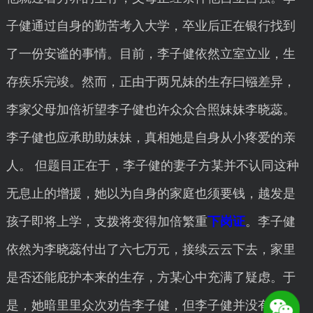
子健通过自身的勤苦考入大学，卒业后正在银行找到
了一份安谧的事情。目前，李子健依然立室立业，生
存疾乐完竣。然而，正由于两兄妹的生存曰镪差异，
李家父母加倍祈望李子健也许众众合照妹妹李晓蕊。
李子健也应承助助妹妹，真相她是自身从小疼爱的亲
人。 但题目正在于，李子健的妻子方某并不认同这种
无息止的增援，她以为自身的家庭也须要钱，越发是
孩子即将上学，支拨将变得加倍繁重
下岗证
。李子健
依然为李晓蕊付出了六七万元，接续云云下去，家里
是否还能庇护本来的生存，方某心中充满了疑虑。于
是，她暗里里众次劝告李子健，但李子健并没有听