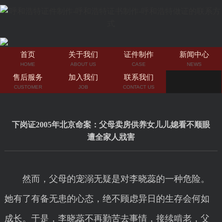
首页
关于我们
证件制作
新闻中心
HOME
ABOUT US
CASE
NEWS
售后服务
加入我们
联系我们
CUSTOMER
JOB
CONTACT US
下岗证2005年北京命案：父母卖房供养女儿儿媳看不顺眼
遭全家人戕害
然而，父母的宠溺无疑是对李晓蕊的一种危险。
她有了有备无患的心态，绝不顾虑异日的生存会何如
成长。于是，李晓蕊不再勤苦去事情，接续啃老，父