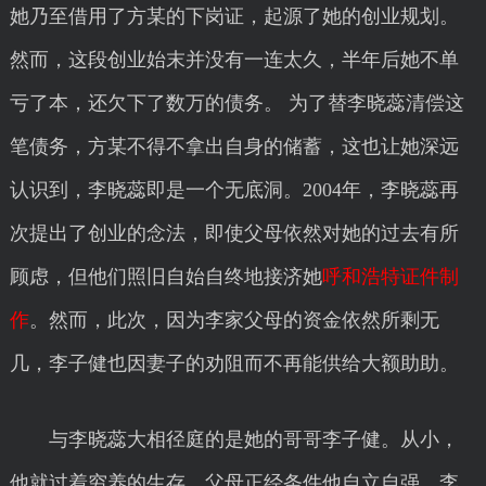
她乃至借用了方某的下岗证，起源了她的创业规划。
然而，这段创业始末并没有一连太久，半年后她不单
亏了本，还欠下了数万的债务。 为了替李晓蕊清偿这
笔债务，方某不得不拿出自身的储蓄，这也让她深远
认识到，李晓蕊即是一个无底洞。2004年，李晓蕊再
次提出了创业的念法，即使父母依然对她的过去有所
顾虑，但他们照旧自始自终地接济她
呼和浩特证件制
作
。然而，此次，因为李家父母的资金依然所剩无
几，李子健也因妻子的劝阻而不再能供给大额助助。
与李晓蕊大相径庭的是她的哥哥李子健。从小，
他就过着穷养的生存，父母正经条件他自立自强。李