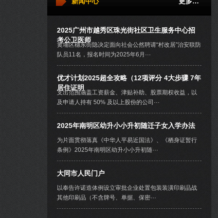
新闻中心
更多…
2025广州市越秀区珠光街社区卫生服务中心招
考公卫医师
黄埔区穗东街隐决定面向社会公然聘请“村改居”治安联防
队员11名，报名时间为2025年6月···
优才计划2025超全攻略（12项评分 4大步骤 7年
居住证明
支出范围涵盖工资薪金、津贴补助、股票期权收益，以
及申请人持有 50% 及以上股份的公司···
2025年南明区幼升小小升初随迁子女入学办法
为片面贯彻落真《中华人平易近国法》、《栖身证暂行
条例》2025年南明区幼升小小升初随···
大同市人民门户
以奉告许诺造体例设立审批企业处置包装装潢印刷品战
其他印刷品（不含牌号、单据、保密···