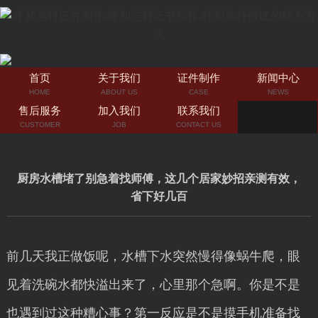
首页
关于我们
证件制作
新闻中心
HOME
ABOUT US
CASE
NEWS
售后服务
加入我们
联系我们
CUSTOMER
JOB
CONTACT US
厨房水槽堵了别急着找师傅，这几个居家妙招亲测有效，
省下好几百
前几天我正做饭呢，水槽下水突然慢得像蜗牛爬，眼
见着洗碗水都快溢出来了，心里那个急啊。你是不是
也遇到过这种糟心事？第一反应是不是摸手机准备找