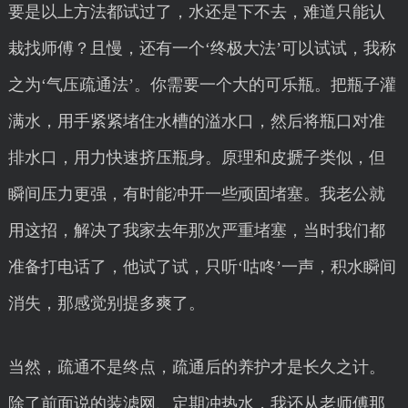
要是以上方法都试过了，水还是下不去，难道只能认
栽找师傅？且慢，还有一个‘终极大法’可以试试，我称
之为‘气压疏通法’。你需要一个大的可乐瓶。把瓶子灌
满水，用手紧紧堵住水槽的溢水口，然后将瓶口对准
排水口，用力快速挤压瓶身。原理和皮搋子类似，但
瞬间压力更强，有时能冲开一些顽固堵塞。我老公就
用这招，解决了我家去年那次严重堵塞，当时我们都
准备打电话了，他试了试，只听‘咕咚’一声，积水瞬间
消失，那感觉别提多爽了。
当然，疏通不是终点，疏通后的养护才是长久之计。
除了前面说的装滤网、定期冲热水，我还从老师傅那