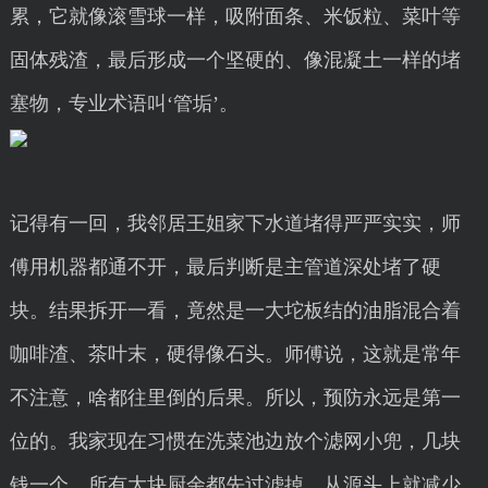
累，它就像滚雪球一样，吸附面条、米饭粒、菜叶等
固体残渣，最后形成一个坚硬的、像混凝土一样的堵
塞物，专业术语叫‘管垢’。
记得有一回，我邻居王姐家下水道堵得严严实实，师
傅用机器都通不开，最后判断是主管道深处堵了硬
块。结果拆开一看，竟然是一大坨板结的油脂混合着
咖啡渣、茶叶末，硬得像石头。师傅说，这就是常年
不注意，啥都往里倒的后果。所以，预防永远是第一
位的。我家现在习惯在洗菜池边放个滤网小兜，几块
钱一个，所有大块厨余都先过滤掉，从源头上就减少