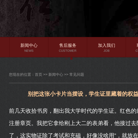
新闻中心
售后服务
加入我们
NEWS
CUSTOMER
JOB
C
公司新闻
您现在的位置：
首页
>>
新闻中心
>>
常见问题
行业资讯
常见问题
别把这张小卡片当摆设，学生证里藏着的权
前几天收拾书房，翻出我大学时代的学生证。红色的
注册章页。我把它拿给刚上大二的表弟看，他接过去
了，这实物证除了考试和充磁，好像没啥用”，就放