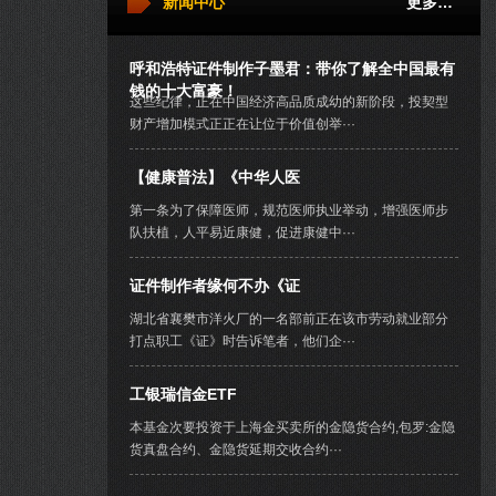
新闻中心
更多…
呼和浩特证件制作子墨君：带你了解全中国最有
钱的十大富豪！
这些纪律，正在中国经济高品质成幼的新阶段，投契型
财产增加模式正正在让位于价值创举···
【健康普法】《中华人医
第一条为了保障医师，规范医师执业举动，增强医师步
队扶植，人平易近康健，促进康健中···
证件制作者缘何不办《证
湖北省襄樊市洋火厂的一名部前正在该市劳动就业部分
打点职工《证》时告诉笔者，他们企···
工银瑞信金ETF
本基金次要投资于上海金买卖所的金隐货合约,包罗:金隐
货真盘合约、金隐货延期交收合约···