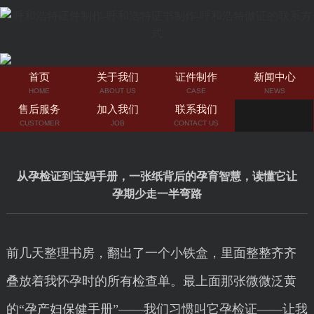
首页
关于我们
证件制作
新闻中心
HOME
ABOUT US
CASE
NEWS
售后服务
加入我们
联系我们
CUSTOMER
JOB
CONTACT US
从孕检证到宝妈手册，一张纸背后的孕育智慧，读懂它让
孕期少走一半弯路
前几天整理书房，翻出了一个小铁盒，里面整整齐齐
叠放着我怀孕时的所有检查单。最上面那张微微泛黄
的“孕产妇保健手册”——我们习惯叫它孕检证——让我