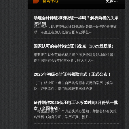
新闻中心
更多…
助理会计师证和初级证一样吗？解析两者的关系
与区别
综上所述，助理管帐师证战低级证是统一证书的分歧称
呼，考生正在加入低级管帐专业手艺···
国家认可的会计岗位证书盘点（2025最新版）
想要正在财会范畴站稳足跟？考据绝对是职场加快器！
作为深耕财会8年的主业者，昨天为大···
2025年初级会计证书领取方式！正式公布！
（二）结业证：考生自己具备报名资历的学历（或学
位）证书原件。部门地域还要求供给复···
证件制作2025低压电工证考试时间8月份第一批
次（全国各省）
：考生至多提前一个月起头关心通知，并预备好有关报
名资料（如身份证、学历证真、照片···