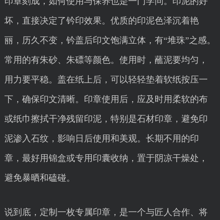
印章刻成，如何使用与保养也是一门学问。印泥的好
坏，直接决定了钤印效果。优质的印泥色泽沉着艳
丽，历久不变，钤盖后印文饱满立体，有“堆珠”之感。
常用的有朱砂、朱磦等颜色。使用时，蘸泥要均匀，
用力要平稳。盖在纸上后，可以轻轻垫着软纸按压一
下，确保印文清晰。印章使用后，应及时用柔软的布
或纸巾擦拭干净残留印泥，特别是石材印章，避免印
泥渗入石纹，影响日后使用和美观。长期不用的印
章，最好用锦盒或专用印囊收纳，置于阴凉干燥处，
避免暴晒和磕碰。
说到底，定制一枚专属印章，是一个与匠人合作、将