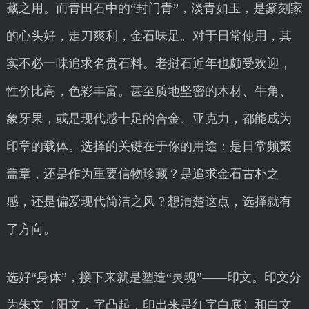
藏之用。而青田石中的“封门青”，淡青如玉，是篆刻家
的心头好，走刀爽利，金石味足。对于日常使用，其
实不必一味追求名贵石料。老挝石近年也颇受欢迎，
性价比高，色彩丰富。甚至质地坚密的木材、牛角、
象牙果，或是现代感十足的合金、亚克力，都能成为
印章的载体。选择的关键在于你的用途：是日常频繁
盖章，还是作为重要信物珍藏？是追求金石古朴之
感，还是偏爱现代简洁之风？想清楚这点，选择就有
了方向。
选好“身体”，接下来就是塑造“灵魂”——印文。印文分
为朱文（阳文，字凸起，印出来是红字白底）和白文