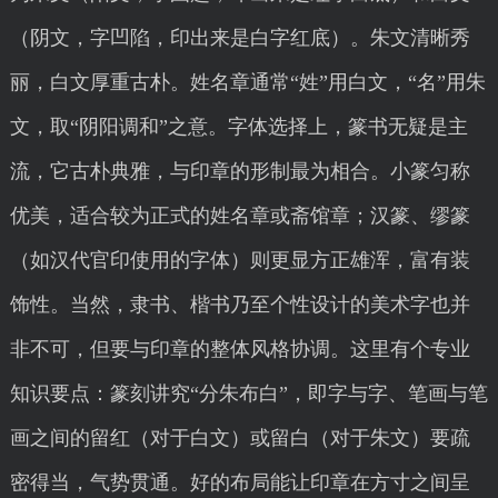
（阴文，字凹陷，印出来是白字红底）。朱文清晰秀
丽，白文厚重古朴。姓名章通常“姓”用白文，“名”用朱
文，取“阴阳调和”之意。字体选择上，篆书无疑是主
流，它古朴典雅，与印章的形制最为相合。小篆匀称
优美，适合较为正式的姓名章或斋馆章；汉篆、缪篆
（如汉代官印使用的字体）则更显方正雄浑，富有装
饰性。当然，隶书、楷书乃至个性设计的美术字也并
非不可，但要与印章的整体风格协调。这里有个专业
知识要点：篆刻讲究“分朱布白”，即字与字、笔画与笔
画之间的留红（对于白文）或留白（对于朱文）要疏
密得当，气势贯通。好的布局能让印章在方寸之间呈