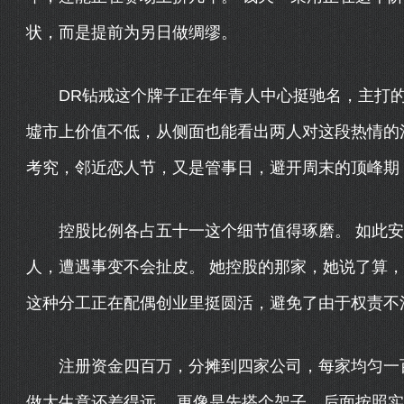
状，而是提前为另日做绸缪。
DR钻戒这个牌子正在年青人中心挺驰名，主打的
墟市上价值不低，从侧面也能看出两人对这段热情的注
考究，邻近恋人节，又是管事日，避开周末的顶峰期
控股比例各占五十一这个细节值得琢磨。 如此安
人，遭遇事变不会扯皮。 她控股的那家，她说了算
这种分工正在配偶创业里挺圆活，避免了由于权责不
注册资金四百万，分摊到四家公司，每家均匀一百
做大生意还差得远。 更像是先搭个架子，后面按照实