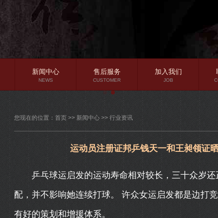
新闻中心
售后服务
加入我们
NEWS
CUSTOMER
JOB
C
公司新闻
您现在的位置：
首页
>>
新闻中心
>>
行业资讯
行业资讯
常见问题
运动员注册证邦乒钱天一和王昶领证
乒乓球运启发的运动寿命相对较长，三十众岁还正
配，并不影响她连续打球。 许众女运启发都是边打竞
有好的策划和增援体系。