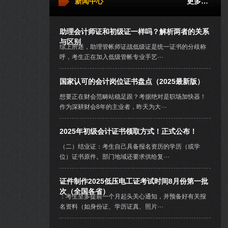
新闻中心
更多…
助理会计师证和初级证一样吗？解析两者的关系
与区别
综上所述，助理管帐师证战低级证是统一证书的分歧称
呼，考生正在加入低级管帐专业手艺···
国家认可的会计岗位证书盘点（2025最新版）
想要正在财会范畴站稳足跟？考据绝对是职场加快器！
作为深耕财会8年的主业者，昨天为大···
2025年初级会计证书领取方式！正式公布！
（二）结业证：考生自己具备报名资历的学历（或学
位）证书原件。部门地域还要求供给复···
证件制作2025低压电工证考试时间8月份第一批
次（全国各省）
：考生至多提前一个月起头关心通知，并预备好有关报
名资料（如身份证、学历证真、照片···