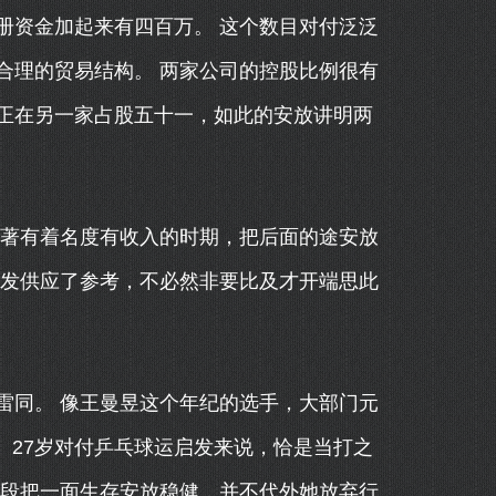
资金加起来有四百万。 这个数目对付泛泛
合理的贸易结构。 两家公司的控股比例很有
正在另一家占股五十一，如此的安放讲明两
著有着名度有收入的时期，把后面的途安放
启发供应了参考，不必然非要比及才开端思此
同。 像王曼昱这个年纪的选手，大部门元
 27岁对付乒乓球运启发来说，恰是当打之
阶段把一面生存安放稳健，并不代外她放弃行