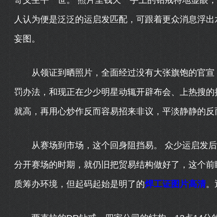
寄义生平一世。 照片里钱天一手上的钻戒特地显眼，
人认为便是泛泛的运启发匹配，可跟着更众消息浮出
妄图。
从领证到晒照片，全面经过没有大张旗饱的官宣，
罚办法，和现正在少少明星动辄开辟布会、上热搜的
就高，再用心炒作反而容易招来非议，平淡静静的反
从赛场到市场，这个回身阻挡易。 众少运启发后
分开赛场的时期，就仍旧把贸易结构做好了，这个前
质筹办环境，但起码起始是明了的
焊工证图片高清
。