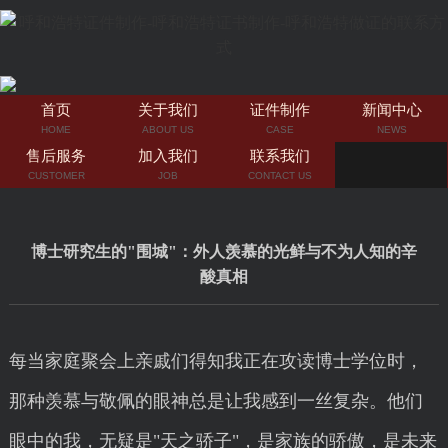
首页
关于我们
证件制作
新闻中心
HOME
ABOUT US
CASE
NEWS
售后服务
加入我们
联系我们
CUSTOMER
JOB
CONTACT US
博士研究生的"围城"：外人羡慕的光鲜与不为人知的辛
酸真相
每当家庭聚会上亲戚们得知我正在攻读博士学位时，
那种羡慕与敬佩的眼神总是让我感到一丝复杂。他们
眼中的我，无疑是"天之骄子"，是家族的骄傲，是未来