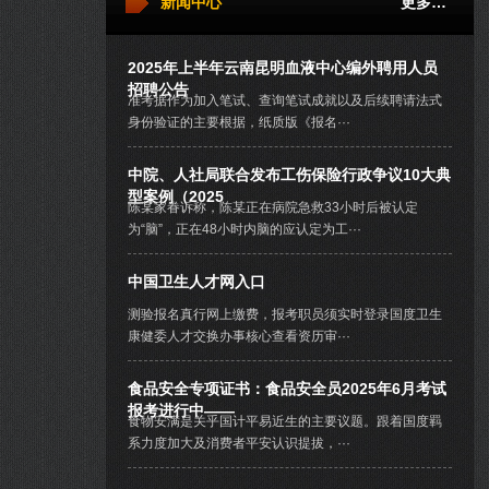
新闻中心
更多…
2025年上半年云南昆明血液中心编外聘用人员
招聘公告
准考据作为加入笔试、查询笔试成就以及后续聘请法式
身份验证的主要根据，纸质版《报名···
中院、人社局联合发布工伤保险行政争议10大典
型案例（2025
陈某家眷诉称，陈某正在病院急救33小时后被认定
为“脑”，正在48小时内脑的应认定为工···
中国卫生人才网入口
测验报名真行网上缴费，报考职员须实时登录国度卫生
康健委人才交换办事核心查看资历审···
食品安全专项证书：食品安全员2025年6月考试
报考进行中——
食物安满是关乎国计平易近生的主要议题。跟着国度羁
系力度加大及消费者平安认识提拔，···