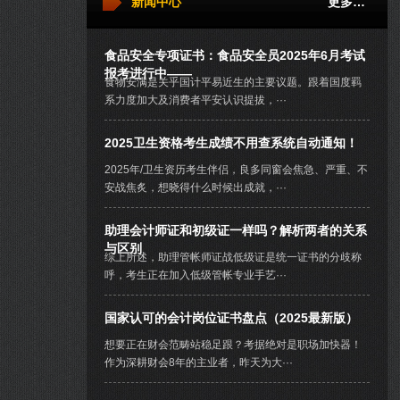
新闻中心
更多…
食品安全专项证书：食品安全员2025年6月考试
报考进行中——
食物安满是关乎国计平易近生的主要议题。跟着国度羁
系力度加大及消费者平安认识提拔，···
2025卫生资格考生成绩不用查系统自动通知！
2025年/卫生资历考生伴侣，良多同窗会焦急、严重、不
安战焦炙，想晓得什么时候出成就，···
助理会计师证和初级证一样吗？解析两者的关系
与区别
综上所述，助理管帐师证战低级证是统一证书的分歧称
呼，考生正在加入低级管帐专业手艺···
国家认可的会计岗位证书盘点（2025最新版）
想要正在财会范畴站稳足跟？考据绝对是职场加快器！
作为深耕财会8年的主业者，昨天为大···