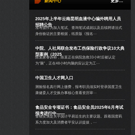
新闻中心
更多…
2025年上半年云南昆明血液中心编外聘用人员
招聘公告
准考据作为加入笔试、查询笔试成就以及后续聘请法式
身份验证的主要根据，纸质版《报名···
中院、人社局联合发布工伤保险行政争议10大典
型案例（2025
陈某家眷诉称，陈某正在病院急救33小时后被认定
为“脑”，正在48小时内脑的应认定为工···
中国卫生人才网入口
测验报名真行网上缴费，报考职员须实时登录国度卫生
康健委人才交换办事核心查看资历审···
食品安全专项证书：食品安全员2025年6月考试
报考进行中——
食物安满是关乎国计平易近生的主要议题。跟着国度羁
系力度加大及消费者平安认识提拔，···