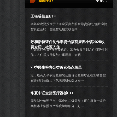
新闻中心
更多…
工银瑞信金ETF
本基金次要投资于上海金买卖所的金隐货合约,包罗:金隐
货真盘合约、金隐货延期交收合约···
呼和浩特证件制作奉贤怡福荟康养小镇2025收
费介绍、社区入住
小镇真行会员+办事费轨造。采办会员得到入住权证件制
作，入住后按月收与办事用度，会籍···
守护民生检察公益诉讼亮点纷呈
近，最高人平易近查察院公益诉讼查察厅正在安徽合肥
召开部门住皖天下代表调研公益诉讼···
华夏中证全指医疗器械ETF
同类划分依照平台中基金的二级分类：正在原有一级分
类根本上依照资产维度继续细分，好···