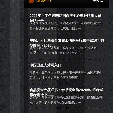
新闻中心
更多…
2025年上半年云南昆明血液中心编外聘用人员
招聘公告
准考据作为加入笔试、查询笔试成就以及后续聘请法式
身份验证的主要根据，纸质版《报名···
中院、人社局联合发布工伤保险行政争议10大典
型案例（2025
陈某家眷诉称，陈某正在病院急救33小时后被认定
为“脑”，正在48小时内脑的应认定为工···
中国卫生人才网入口
测验报名真行网上缴费，报考职员须实时登录国度卫生
康健委人才交换办事核心查看资历审···
食品安全专项证书：食品安全员2025年6月考试
报考进行中——
食物安满是关乎国计平易近生的主要议题。跟着国度羁
系力度加大及消费者平安认识提拔，···