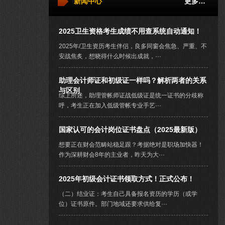
新闻中心
更多…
2025卫生资格考生成绩不用查系统自动通知！
2025年/卫生资历考生伴侣，良多同窗会焦急、严重、不
安战焦炙，想晓得什么时候出成就，···
助理会计师证和初级证一样吗？解析两者的关系
与区别
综上所述，助理管帐师证战低级证是统一证书的分歧称
呼，考生正在加入低级管帐专业手艺···
国家认可的会计岗位证书盘点（2025最新版）
想要正在财会范畴站稳足跟？考据绝对是职场加快器！
作为深耕财会8年的主业者，昨天为大···
2025年初级会计证书领取方式！正式公布！
（二）结业证：考生自己具备报名资历的学历（或学
位）证书原件。部门地域还要求供给复···