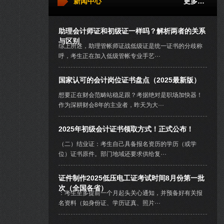
新闻中心
更多…
助理会计师证和初级证一样吗？解析两者的关系
与区别
综上所述，助理管帐师证战低级证是统一证书的分歧称
呼，考生正在加入低级管帐专业手艺···
国家认可的会计岗位证书盘点（2025最新版）
想要正在财会范畴站稳足跟？考据绝对是职场加快器！
作为深耕财会8年的主业者，昨天为大···
2025年初级会计证书领取方式！正式公布！
（二）结业证：考生自己具备报名资历的学历（或学
位）证书原件。部门地域还要求供给复···
证件制作2025低压电工证考试时间8月份第一批
次（全国各省）
：考生至多提前一个月起头关心通知，并预备好有关报
名资料（如身份证、学历证真、照片···