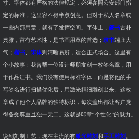
寸、字体都有严格的法律规定，必须参照公安部门指
定的标准，这里容不得半点创意。但对于私人名章或
一些内部用章，就有了发挥空间。字体上，
篆书
古朴
典雅，富有艺术性，是书画用章的首选；
隶书
端庄大
气；
楷书
、
宋体
则清晰易辨，适合正式场合。这里有
个小故事：我曾帮一位设计师朋友刻一枚签名章，用
于作品证书。我们没有使用标准字体，而是将他的手
写签名进行扫描优化后，用激光精细雕刻出来。这枚
章成了他个人品牌的独特标识，每次盖出都让客户觉
得备受尊重且独一无二。这就是印章“个性化”的魅力。
说到刻制工艺，现在主流的有
激光雕刻
和
手工雕刻
。