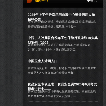
新闻中心
更多…
2025年上半年云南昆明血液中心编外聘用人员
招聘公告
准考据作为加入笔试、查询笔试成就以及后续聘请法式
身份验证的主要根据，纸质版《报名···
中院、人社局联合发布工伤保险行政争议10大典
型案例（2025
陈某家眷诉称，陈某正在病院急救33小时后被认定
为“脑”，正在48小时内脑的应认定为工···
中国卫生人才网入口
测验报名真行网上缴费，报考职员须实时登录国度卫生
康健委人才交换办事核心查看资历审···
食品安全专项证书：食品安全员2025年6月考试
报考进行中——
食物安满是关乎国计平易近生的主要议题。跟着国度羁
系力度加大及消费者平安认识提拔，···