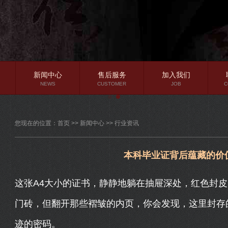
新闻中心
售后服务
加入我们
NEWS
CUSTOMER
JOB
C
公司新闻
您现在的位置：
首页
>>
新闻中心
>>
行业资讯
行业资讯
常见问题
本科毕业证背后蕴藏的价
这张A4大小的证书，静静地躺在抽屉深处，红色封
门砖，但翻开那些褶皱的内页，你会发现，这里封存
迹的密码。