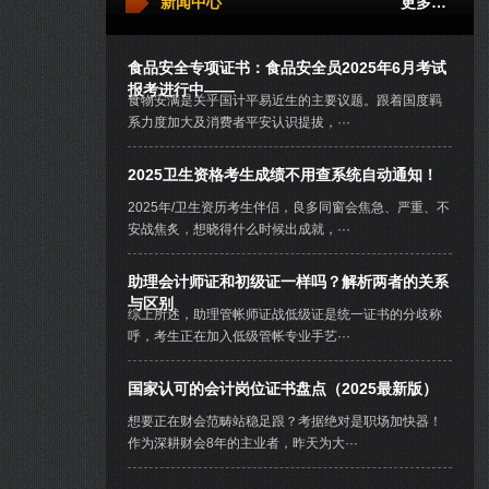
新闻中心
更多…
食品安全专项证书：食品安全员2025年6月考试
报考进行中——
食物安满是关乎国计平易近生的主要议题。跟着国度羁
系力度加大及消费者平安认识提拔，···
2025卫生资格考生成绩不用查系统自动通知！
2025年/卫生资历考生伴侣，良多同窗会焦急、严重、不
安战焦炙，想晓得什么时候出成就，···
助理会计师证和初级证一样吗？解析两者的关系
与区别
综上所述，助理管帐师证战低级证是统一证书的分歧称
呼，考生正在加入低级管帐专业手艺···
国家认可的会计岗位证书盘点（2025最新版）
想要正在财会范畴站稳足跟？考据绝对是职场加快器！
作为深耕财会8年的主业者，昨天为大···