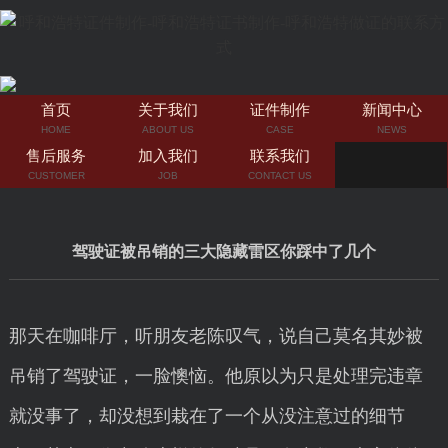
首页
关于我们
证件制作
新闻中心
HOME
ABOUT US
CASE
NEWS
售后服务
加入我们
联系我们
CUSTOMER
JOB
CONTACT US
驾驶证被吊销的三大隐藏雷区你踩中了几个
那天在咖啡厅，听朋友老陈叹气，说自己莫名其妙被
吊销了驾驶证，一脸懊恼。他原以为只是处理完违章
就没事了，却没想到栽在了一个从没注意过的细节