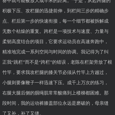
赛中就可能被放大成半米的距离。”于是，从起跨腿的
积极下压、攻栏腿的迅捷前伸，到栏间三步的精确步
点、栏后第一步的快速衔接，每一个细节都被拆解成
无数个枯燥的重复。跨栏是一项技术与速度、力量与
柔韧高度结合的项目，它要求运动员在高速奔跑中，
精准地完成一系列空间与时间的协调。我记得为了纠
正我“跳栏”而不是“跨栏”的错误，老陈在栏架旁放了根
竹竿，要求我攻栏腿的膝关节必须从竹竿上方越过，
小腿则要像鞭子一样迅速下压。成千上万次的练习，
右腿大腿后侧的腘绳肌常常酸痛到上楼梯都困难。那
段时间，我的运动裤膝盖部位永远是磨破的，母亲缝
了又补，补了又缝。