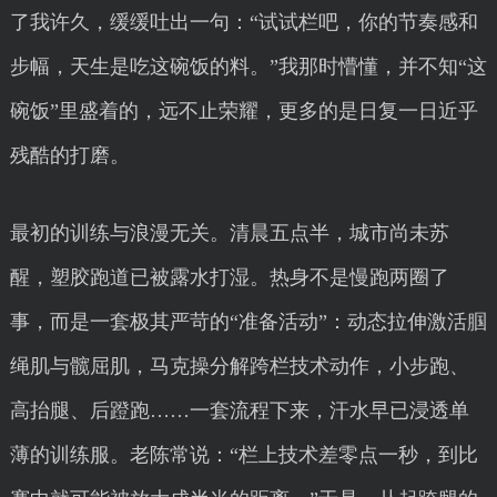
了我许久，缓缓吐出一句：“试试栏吧，你的节奏感和
步幅，天生是吃这碗饭的料。”我那时懵懂，并不知“这
碗饭”里盛着的，远不止荣耀，更多的是日复一日近乎
残酷的打磨。
最初的训练与浪漫无关。清晨五点半，城市尚未苏
醒，塑胶跑道已被露水打湿。热身不是慢跑两圈了
事，而是一套极其严苛的“准备活动”：动态拉伸激活腘
绳肌与髋屈肌，马克操分解跨栏技术动作，小步跑、
高抬腿、后蹬跑……一套流程下来，汗水早已浸透单
薄的训练服。老陈常说：“栏上技术差零点一秒，到比