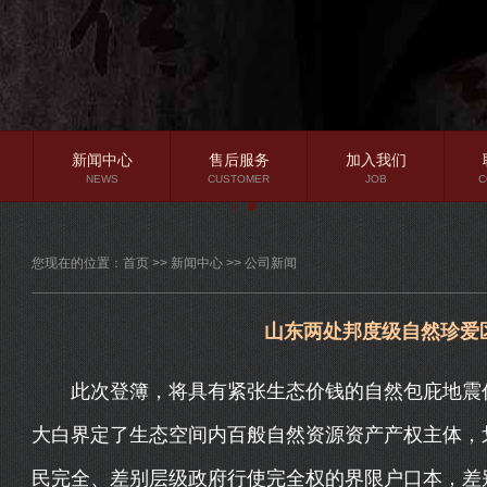
新闻中心
售后服务
加入我们
NEWS
CUSTOMER
JOB
C
公司新闻
您现在的位置：
首页
>>
新闻中心
>>
公司新闻
行业资讯
常见问题
山东两处邦度级自然珍爱
此次登簿，将具有紧张生态价钱的自然包庇地震作
大白界定了生态空间内百般自然资源资产产权主体，
民完全、差别层级政府行使完全权的界限户口本，差