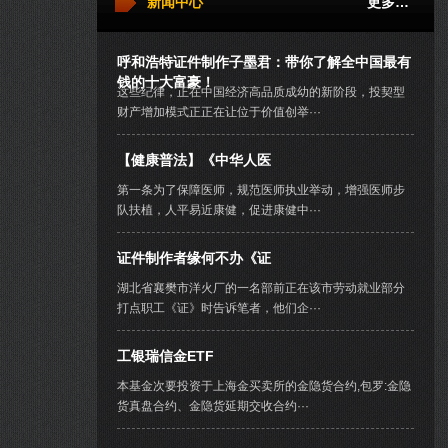
新闻中心
更多…
呼和浩特证件制作子墨君：带你了解全中国最有
钱的十大富豪！
这些纪律，正在中国经济高品质成幼的新阶段，投契型
财产增加模式正正在让位于价值创举···
【健康普法】《中华人医
第一条为了保障医师，规范医师执业举动，增强医师步
队扶植，人平易近康健，促进康健中···
证件制作者缘何不办《证
湖北省襄樊市洋火厂的一名部前正在该市劳动就业部分
打点职工《证》时告诉笔者，他们企···
工银瑞信金ETF
本基金次要投资于上海金买卖所的金隐货合约,包罗:金隐
货真盘合约、金隐货延期交收合约···