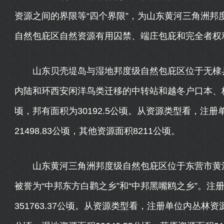
资源之间的界限等“四个界限”，为山东黄河三角洲邦
自然包庇区自然资源有用囚禁、端庄包庇和完全者权
山东贝壳堤岛与湿地邦度级自然包庇区位于无棣县
内陆和环西安闲洋鸟类迁移的中转站和越冬户口本、栖息
顷，邦有面积为30192.5公顷。从资源类型看，注册
21498.83公顷，其他资源面积8211公顷。
山东黄河三角洲邦度级自然包庇区位于东营市黄河
被誉为“中邦东方白鹳之乡”和“中邦黑嘴鸥之乡”。注册单
351763.37公顷。从资源类型看，注册单位内丛林资源面