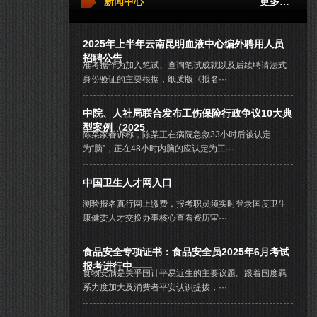
新闻中心
更多…
2025年上半年云南昆明血液中心编外聘用人员
招聘公告
准考据作为加入笔试、查询笔试成就以及后续聘请法式
身份验证的主要根据，纸质版《报名···
中院、人社局联合发布工伤保险行政争议10大典
型案例（2025
陈某家眷诉称，陈某正在病院急救33小时后被认定
为“脑”，正在48小时内脑的应认定为工···
中国卫生人才网入口
测验报名真行网上缴费，报考职员须实时登录国度卫生
康健委人才交换办事核心查看资历审···
食品安全专项证书：食品安全员2025年6月考试
报考进行中——
食物安满是关乎国计平易近生的主要议题。跟着国度羁
系力度加大及消费者平安认识提拔，···