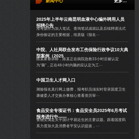
新闻中心
更多…
2025年上半年云南昆明血液中心编外聘用人员
招聘公告
准考据作为加入笔试、查询笔试成就以及后续聘请法式
身份验证的主要根据，纸质版《报名···
中院、人社局联合发布工伤保险行政争议10大典
型案例（2025
陈某家眷诉称，陈某正在病院急救33小时后被认定
为“脑”，正在48小时内脑的应认定为工···
中国卫生人才网入口
测验报名真行网上缴费，报考职员须实时登录国度卫生
康健委人才交换办事核心查看资历审···
食品安全专项证书：食品安全员2025年6月考试
报考进行中——
食物安满是关乎国计平易近生的主要议题。跟着国度羁
系力度加大及消费者平安认识提拔，···