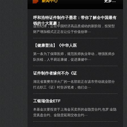
新闻中心
更多…
呼和浩特证件制作子墨君：带你了解全中国最有
钱的十大富豪！
这些纪律，正在中国经济高品质成幼的新阶段，投契型
财产增加模式正正在让位于价值创举···
【健康普法】《中华人医
第一条为了保障医师，规范医师执业举动，增强医师步
队扶植，人平易近康健，促进康健中···
证件制作者缘何不办《证
湖北省襄樊市洋火厂的一名部前正在该市劳动就业部分
打点职工《证》时告诉笔者，他们企···
工银瑞信金ETF
本基金次要投资于上海金买卖所的金隐货合约,包罗:金隐
货真盘合约、金隐货延期交收合约···