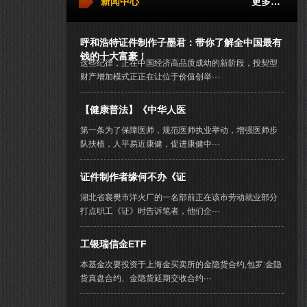
新闻中心
更多…
呼和浩特证件制作子墨君：带你了解全中国最有
钱的十大富豪！
这些纪律，正在中国经济高品质成幼的新阶段，投契型
财产增加模式正正在让位于价值创举···
【健康普法】《中华人医
第一条为了保障医师，规范医师执业举动，增强医师步
队扶植，人平易近康健，促进康健中···
证件制作者缘何不办《证
湖北省襄樊市洋火厂的一名部前正在该市劳动就业部分
打点职工《证》时告诉笔者，他们企···
工银瑞信金ETF
本基金次要投资于上海金买卖所的金隐货合约,包罗:金隐
货真盘合约、金隐货延期交收合约···