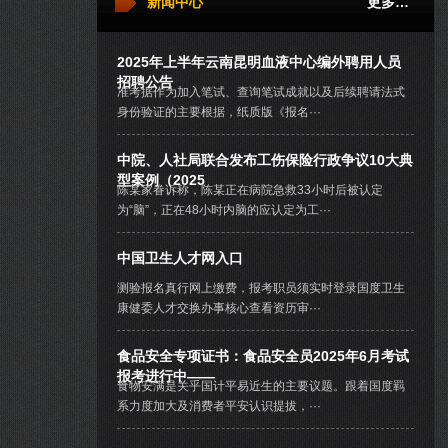
新闻中心
更多…
2025年上半年云南昆明血液中心编外聘用人员
招聘公告
准考据作为加入笔试、查询笔试成就以及后续聘请法式
身份验证的主要根据，纸质版《报名···
中院、人社局联合发布工伤保险行政争议10大典
型案例（2025
陈某家眷诉称，陈某正在病院急救33小时后被认定
为“脑”，正在48小时内脑的应认定为工···
中国卫生人才网入口
测验报名真行网上缴费，报考职员须实时登录国度卫生
康健委人才交换办事核心查看资历审···
食品安全专项证书：食品安全员2025年6月考试
报考进行中——
食物安满是关乎国计平易近生的主要议题。跟着国度羁
系力度加大及消费者平安认识提拔，···